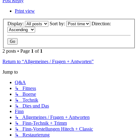
Post Reply
Print view
Display:
Sort by:
Direction:
2 posts • Page
1
of
1
Return to “Allgemeines / Fragen + Antworten”
Jump to
Q&A
↳ Fitness
↳ Boerse
↳ Technik
↳ Dies und Das
Finn
↳ Allgemeines / Fragen + Antworten
↳ Finn-Technik + Trimm
↳ Finn-Vorstellungen Hitech + Classic
↳ Restaurierung