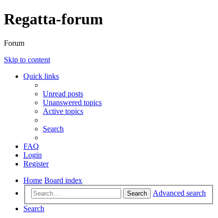
Regatta-forum
Forum
Skip to content
Quick links
Unread posts
Unanswered topics
Active topics
Search
FAQ
Login
Register
Home
Board index
Advanced search
Search
Search