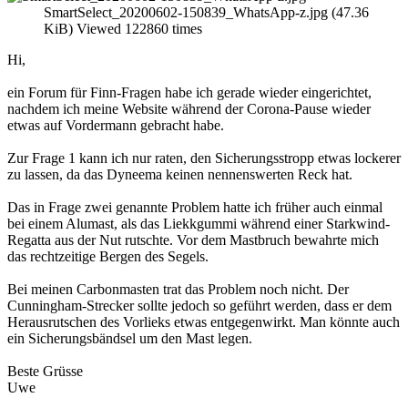
SmartSelect_20200602-150839_WhatsApp-z.jpg (47.36
KiB) Viewed 122860 times
Hi,
ein Forum für Finn-Fragen habe ich gerade wieder eingerichtet,
nachdem ich meine Website während der Corona-Pause wieder
etwas auf Vordermann gebracht habe.
Zur Frage 1 kann ich nur raten, den Sicherungsstropp etwas lockerer
zu lassen, da das Dyneema keinen nennenswerten Reck hat.
Das in Frage zwei genannte Problem hatte ich früher auch einmal
bei einem Alumast, als das Liekkgummi während einer Starkwind-
Regatta aus der Nut rutschte. Vor dem Mastbruch bewahrte mich
das rechtzeitige Bergen des Segels.
Bei meinen Carbonmasten trat das Problem noch nicht. Der
Cunningham-Strecker sollte jedoch so geführt werden, dass er dem
Herausrutschen des Vorlieks etwas entgegenwirkt. Man könnte auch
ein Sicherungsbändsel um den Mast legen.
Beste Grüsse
Uwe