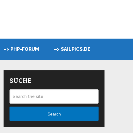
–> PHP-FORUM
–> SAILPICS.DE
SUCHE
Search