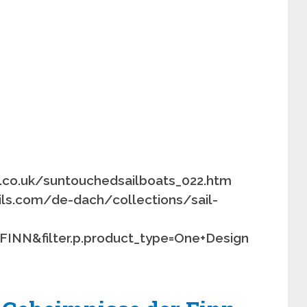
d.co.uk/suntouchedsailboats_022.htm
ils.com/de-dach/collections/sail-
ist=FINN&filter.p.product_type=One+Design