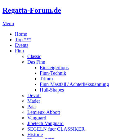
Regatta-Forum.de
Menu
Home
Top ***
Events
Finn
Classic
Das Finn
Einsteigertipps
Finn-Technik
Trimm
Finn-Mastfall / Achterliekspannung
Hull-Shapes
Devoti
Mader
Pata
Lemieux-Abbott
Vanguard
Jibetech-Vanguard
SEGELN fuer CLASSIKER
Historie