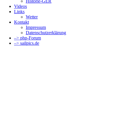
Historie-GER
Videos
Links
Wetter
Kontakt
Impressum
Datenschutzerklärung
–> php-Forum
–> sailpics.de