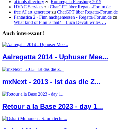
ai tools directory
zu
Rumregatta Flensburg 2015
HVAC Services
zu
ChatGPT über Regatta-Forum.de
free AI art generator
zu
ChatGPT über Regatta-Forum.de
Fantastica 2 - Finn nachgemessen • Regatta-Forum.de
zu
What kind of Finn is that? – Luca Devoti writes …
Auch interessant !
Aalregatta 2014 - Uphuser Mee...
mxNext - 2013 - ist das die Z...
Retour a la Base 2023 - day 1...