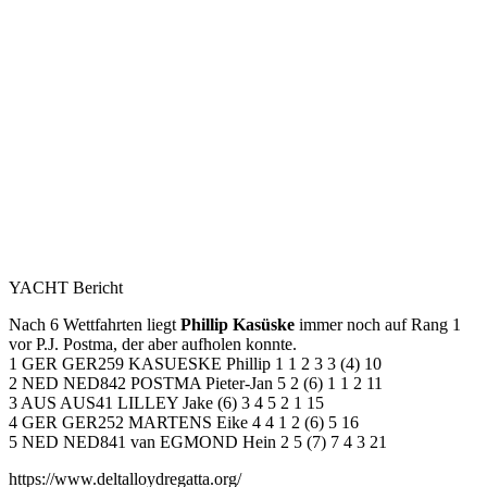
YACHT Bericht
Nach 6 Wettfahrten liegt
Phillip Kasüske
immer noch auf Rang 1
vor P.J. Postma, der aber aufholen konnte.
1 GER GER259 KASUESKE Phillip 1 1 2 3 3 (4) 10
2 NED NED842 POSTMA Pieter-Jan 5 2 (6) 1 1 2 11
3 AUS AUS41 LILLEY Jake (6) 3 4 5 2 1 15
4 GER GER252 MARTENS Eike 4 4 1 2 (6) 5 16
5 NED NED841 van EGMOND Hein 2 5 (7) 7 4 3 21
https://www.deltalloydregatta.org/