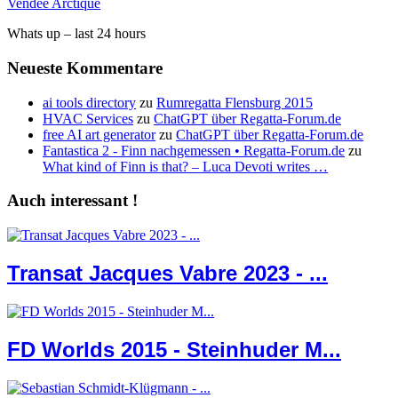
Vendee Arctique
Whats up – last 24 hours
Neueste Kommentare
ai tools directory
zu
Rumregatta Flensburg 2015
HVAC Services
zu
ChatGPT über Regatta-Forum.de
free AI art generator
zu
ChatGPT über Regatta-Forum.de
Fantastica 2 - Finn nachgemessen • Regatta-Forum.de
zu
What kind of Finn is that? – Luca Devoti writes …
Auch interessant !
Transat Jacques Vabre 2023 - ...
FD Worlds 2015 - Steinhuder M...