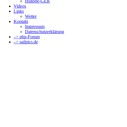
Historie-GER
Videos
Links
Wetter
Kontakt
Impressum
Datenschutzerklärung
–> php-Forum
–> sailpics.de