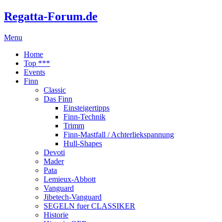
Regatta-Forum.de
Menu
Home
Top ***
Events
Finn
Classic
Das Finn
Einsteigertipps
Finn-Technik
Trimm
Finn-Mastfall / Achterliekspannung
Hull-Shapes
Devoti
Mader
Pata
Lemieux-Abbott
Vanguard
Jibetech-Vanguard
SEGELN fuer CLASSIKER
Historie