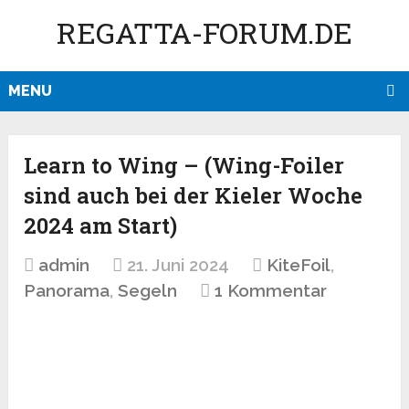
REGATTA-FORUM.DE
MENU
Learn to Wing – (Wing-Foiler
sind auch bei der Kieler Woche
2024 am Start)
admin
21. Juni 2024
KiteFoil
,
Panorama
,
Segeln
1 Kommentar