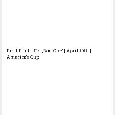
First Flight For ‚BoatOne‘ | April 19th |
America’s Cup