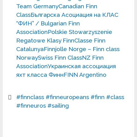
Team Germany
Canadian Finn
Class
Българска Асоциация на КЛАС
“ФИН” / Bulgarian Finn
Association
Polskie Stowarzyszenie
Regatowe Klasy Finn
Classe Finn
Catalunya
Finnjolle Norge – Finn class
Norway
Swiss Finn Class
NZ Finn
Association
Украинская ассоциация
яхт класса Финн
FINN Argentino
#finnclass
#finneuropeans
#finn
#class
#finneuros
#sailing