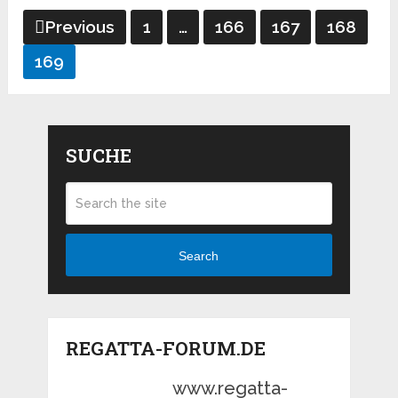
Seitennummerierung
Previous
1
…
166
167
168
der
169
Beiträge
SUCHE
Search
REGATTA-FORUM.DE
www.regatta-