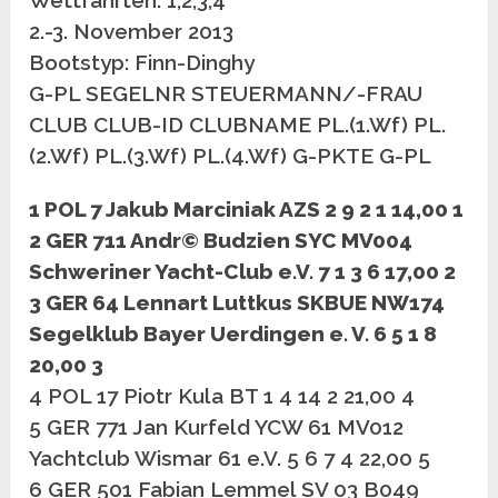
Wettfahrten: 1,2,3,4
2.-3. November 2013
Bootstyp: Finn-Dinghy
G-PL SEGELNR STEUERMANN/-FRAU
CLUB CLUB-ID CLUBNAME PL.(1.Wf) PL.
(2.Wf) PL.(3.Wf) PL.(4.Wf) G-PKTE G-PL
1 POL 7 Jakub Marciniak AZS 2 9 2 1 14,00 1
2 GER 711 Andr© Budzien SYC MV004
Schweriner Yacht-Club e.V. 7 1 3 6 17,00 2
3 GER 64 Lennart Luttkus SKBUE NW174
Segelklub Bayer Uerdingen e. V. 6 5 1 8
20,00 3
4 POL 17 Piotr Kula BT 1 4 14 2 21,00 4
5 GER 771 Jan Kurfeld YCW 61 MV012
Yachtclub Wismar 61 e.V. 5 6 7 4 22,00 5
6 GER 501 Fabian Lemmel SV 03 B049