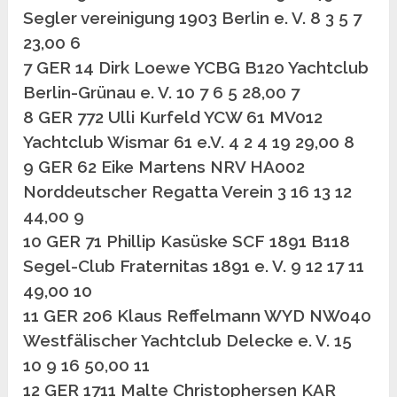
Segler vereinigung 1903 Berlin e. V. 8 3 5 7
23,00 6
7 GER 14 Dirk Loewe YCBG B120 Yachtclub
Berlin-Grünau e. V. 10 7 6 5 28,00 7
8 GER 772 Ulli Kurfeld YCW 61 MV012
Yachtclub Wismar 61 e.V. 4 2 4 19 29,00 8
9 GER 62 Eike Martens NRV HA002
Norddeutscher Regatta Verein 3 16 13 12
44,00 9
10 GER 71 Phillip Kasüske SCF 1891 B118
Segel-Club Fraternitas 1891 e. V. 9 12 17 11
49,00 10
11 GER 206 Klaus Reffelmann WYD NW040
Westfälischer Yachtclub Delecke e. V. 15
10 9 16 50,00 11
12 GER 1711 Malte Christophersen KAR