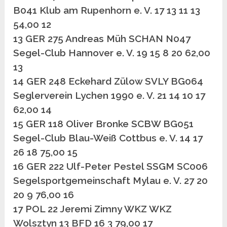
B041 Klub am Rupenhorn e. V. 17 13 11 13
54,00 12
13 GER 275 Andreas Müh SCHAN N047
Segel-Club Hannover e. V. 19 15 8 20 62,00
13
14 GER 248 Eckehard Zülow SVLY BG064
Seglerverein Lychen 1990 e. V. 21 14 10 17
62,00 14
15 GER 118 Oliver Bronke SCBW BG051
Segel-Club Blau-Weiß Cottbus e. V. 14 17
26 18 75,00 15
16 GER 222 Ulf-Peter Pestel SSGM SC006
Segelsportgemeinschaft Mylau e. V. 27 20
20 9 76,00 16
17 POL 22 Jeremi Zimny WKZ WKZ
Wolsztyn 13 BFD 16 3 79,00 17