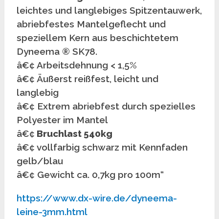
leichtes und langlebiges Spitzentauwerk,
abriebfestes Mantelgeflecht und
speziellem Kern aus beschichtetem
Dyneema ® SK78.
â€¢ Arbeitsdehnung < 1,5%
â€¢ Äußerst reißfest, leicht und
langlebig
â€¢ Extrem abriebfest durch spezielles
Polyester im Mantel
â€¢
Bruchlast 540kg
â€¢ vollfarbig schwarz mit Kennfaden
gelb/blau
â€¢ Gewicht ca. 0,7kg pro 100m“
https://www.dx-wire.de/dyneema-
leine-3mm.html