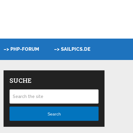
–> PHP-FORUM
–> SAILPICS.DE
SUCHE
Search