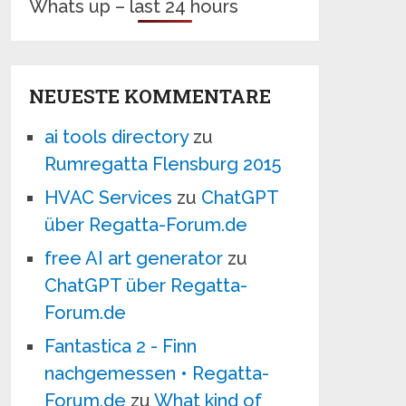
Whats up – last 24 hours
NEUESTE KOMMENTARE
ai tools directory
zu
Rumregatta Flensburg 2015
HVAC Services
zu
ChatGPT
über Regatta-Forum.de
free AI art generator
zu
ChatGPT über Regatta-
Forum.de
Fantastica 2 - Finn
nachgemessen • Regatta-
Forum.de
zu
What kind of