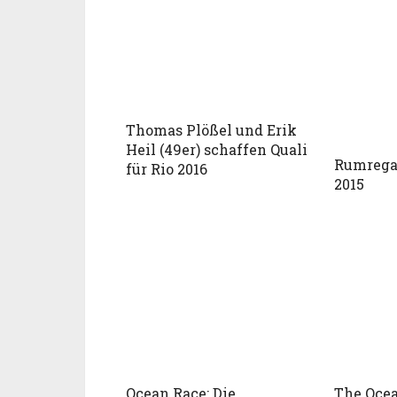
Thomas Plößel und Erik
Heil (49er) schaffen Quali
Rumrega
für Rio 2016
2015
Ocean Race: Die
The Ocea