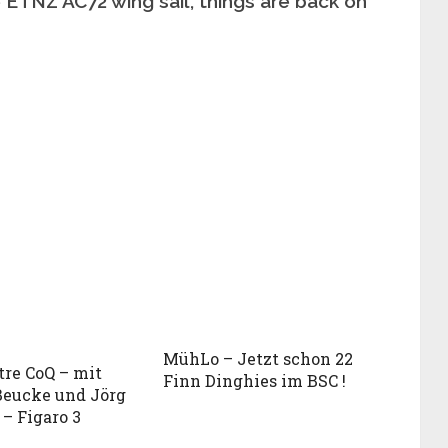
 ETNZ AC72 wing sail, things are back on
MühLo – Jetzt schon 22
tre CoQ – mit
Finn Dinghies im BSC !
Beucke und Jörg
 – Figaro 3