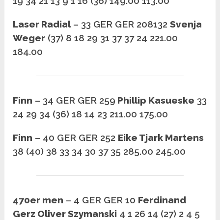
19 34 21 13 9 1 16 (36) 149.00 113.00
Laser Radial
– 33 GER GER 208132
Svenja
Weger
(37) 8 18 29 31 37 37 24 221.00
184.00
Finn
– 34 GER GER 259
Phillip Kasueske
33
24 29 34 (36) 18 14 23 211.00 175.00
Finn
– 40 GER GER 252
Eike Tjark Martens
38 (40) 38 33 34 30 37 35 285.00 245.00
470er men
– 4 GER GER 10
Ferdinand
Gerz Oliver Szymanski
4 1 26 14 (27) 2 4 5