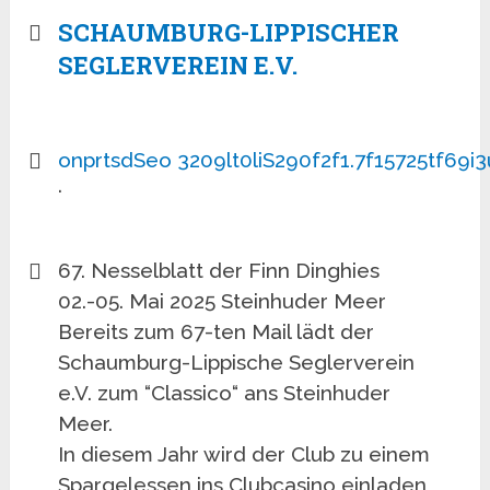
SCHAUMBURG-LIPPISCHER
SEGLERVEREIN E.V.
o
n
p
r
t
s
d
S
e
o
3
2
0
9
l
t
0
l
i
S
2
9
0
f
2
f
1
.
7
f
1
5
7
2
5
t
f
6
9
i
3
·
67. Nesselblatt der Finn Dinghies
02.-05. Mai 2025 Steinhuder Meer
Bereits zum 67-ten Mail lädt der
Schaumburg-Lippische Seglerverein
e.V. zum “Classico“ ans Steinhuder
Meer.
In diesem Jahr wird der Club zu einem
Spargelessen ins Clubcasino einladen,