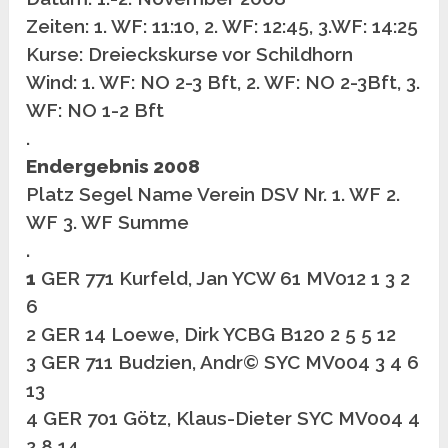
Zeiten: 1. WF: 11:10, 2. WF: 12:45, 3.WF: 14:25
Kurse: Dreieckskurse vor Schildhorn
Wind: 1.
WF: NO 2-3 Bft, 2. WF: NO 2-3Bft, 3.
WF: NO 1-2 Bft
.
Endergebnis 2008
Platz Segel Name Verein DSV Nr. 1. WF 2.
WF 3. WF Summe
.
1
GER 771 Kurfeld, Jan YCW 61 MV012 1 3 2
6
2 GER 14 Loewe, Dirk YCBG B120 2 5 5 12
3 GER 711 Budzien, Andr© SYC MV004 3 4 6
13
4 GER 701 Götz, Klaus-Dieter SYC MV004 4
2 8 14