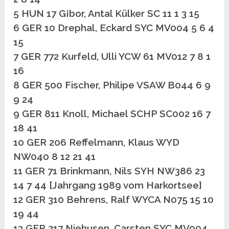
5 HUN 17 G¡bor, Antal Külker SC 11 1 3 15
6 GER 10 Drephal, Eckard SYC MV004 5 6 4
15
7 GER 772 Kurfeld, Ulli YCW 61 MV012 7 8 1
16
8 GER 500 Fischer, Philipe VSAW B044 6 9
9 24
9 GER 811 Knoll, Michael SCHP SC002 16 7
18 41
10 GER 206 Reffelmann, Klaus WYD
NW040 8 12 21 41
11 GER 71 Brinkmann, Nils SYH NW386 23
14 7 44 [Jahrgang 1989 vom Harkortsee]
12 GER 310 Behrens, Ralf WYCA N075 15 10
19 44
13 GER 217 Niehusen, Carsten SYC MV004