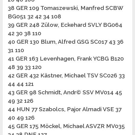
38 GER 109 Tomaszewski, Manfred SCBW
BG051 32 42 34 108
39 GER 248 Zülow, Eckehard SVLY BG064
42 30 38 110
40 GER 130 Blum, Alfred GSG SC017 43 36
31 110
41 GER 163 Levenhagen, Frank YCBG B120
48 39 33 120
42 GER 432 Kästner, Michael TSV SC026 33
44 44 121
43 GER 98 Schmidt, Andr© SSV MV014 45
49 32 126
44 HUN 77 Szabolcs, Pajor Almadi VSE 37
40 49 126
45 GER 175 Möckel, Michael ASVZR MV035
34 38 DNF 127