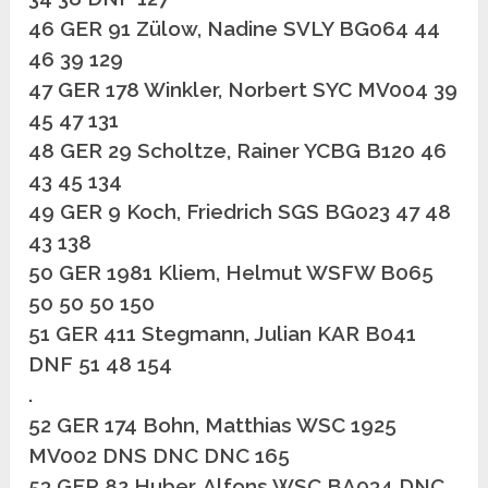
46 GER 91 Zülow, Nadine SVLY BG064 44
46 39 129
47 GER 178 Winkler, Norbert SYC MV004 39
45 47 131
48 GER 29 Scholtze, Rainer YCBG B120 46
43 45 134
49 GER 9 Koch, Friedrich SGS BG023 47 48
43 138
50 GER 1981 Kliem, Helmut WSFW B065
50 50 50 150
51 GER 411 Stegmann, Julian KAR B041
DNF 51 48 154
.
52 GER 174 Bohn, Matthias WSC 1925
MV002 DNS DNC DNC 165
53 GER 82 Huber, Alfons WSC BA034 DNC