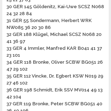
30 GER 145 Göldenitz, Kai-Uwe SCSZ N068
24 32 28 84
31 GER 55 Sondermann, Herbert WRK
NW085 36 20 30 86
32 GER 188 Klügel, Michael SCSZ N068 20
41 36 97
33 GER 4 Immler, Manfred KAR B041 41 37
23 101
34 GER 118 Bronke, Oliver SCBW BG051 26
47 29 102
35 GER 112 Vincke, Dr. Egbert KSW N019 29
27 46 102
36 GER 198 Schmidt, Erik SSV MV014 49 13
42 104
37 GER 119 Bronke, Peter SCBW BG051 40
26 40 106