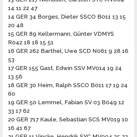
14 11 22 47
14 GER 34 Borges, Dieter SSCO B011 13 15
20 48
15 GER 89 Kellermann, Günter VDMYS
R042 18 18 15 51
16 GER 262 Barthel, Uwe SCD N061 9 28 16
53
17 GER 155 Gast, Edwin SSV MV014 19 24
13 56
18 GER 30 Heim, Ralph SSCO B011 17 19 24
60
19 GER 50 Lemmel, Fabian SV 03 B049 12
33 17 62
20 GER 717 Kaule, Sebastian SCS MV019 10
16 41 67
21 GER 11 Vincke, Hendrik SYC MV004 35 22