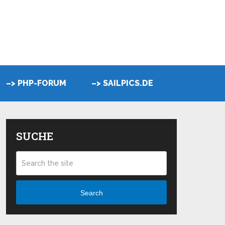
–> PHP-FORUM
–> SAILPICS.DE
SUCHE
Search