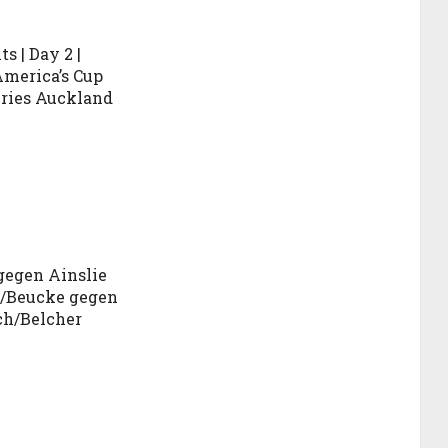
s | Day 2 |
merica’s Cup
ries Auckland
gegen Ainslie
z/Beucke gegen
ch/Belcher