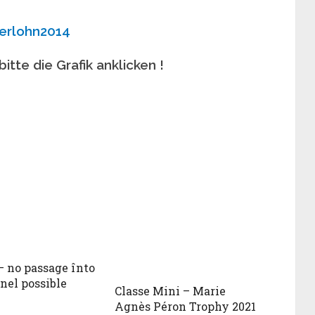
tte die Grafik anklicken !
– no passage înto
nel possible
Classe Mini – Marie
Agnès Péron Trophy 2021