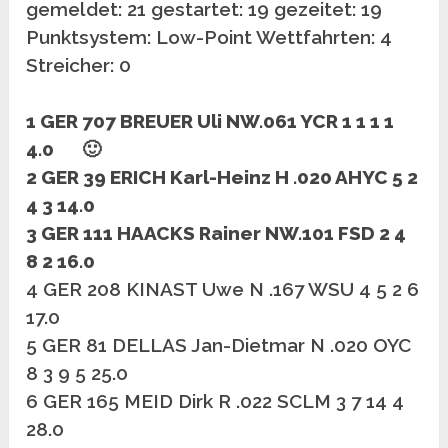
gemeldet: 21 gestartet: 19 gezeitet: 19
Punktsystem: Low-Point Wettfahrten: 4
Streicher: 0
1 GER 707 BREUER Uli NW.061 YCR 1 1 1 1
4.0 🙂
2 GER 39 ERICH Karl-Heinz H .020 AHYC 5 2
4 3 14.0
3 GER 111 HAACKS Rainer NW.101 FSD 2 4
8 2 16.0
4 GER 208 KINAST Uwe N .167 WSU 4 5 2 6
17.0
5 GER 81 DELLAS Jan-Dietmar N .020 OYC
8 3 9 5 25.0
6 GER 165 MEID Dirk R .022 SCLM 3 7 14 4
28.0