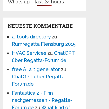
Whats up – last 24 hours
NEUESTE KOMMENTARE
ai tools directory
zu
Rumregatta Flensburg 2015
HVAC Services
zu
ChatGPT
über Regatta-Forum.de
free AI art generator
zu
ChatGPT über Regatta-
Forum.de
Fantastica 2 - Finn
nachgemessen • Regatta-
Forum.de
zu
What kind of