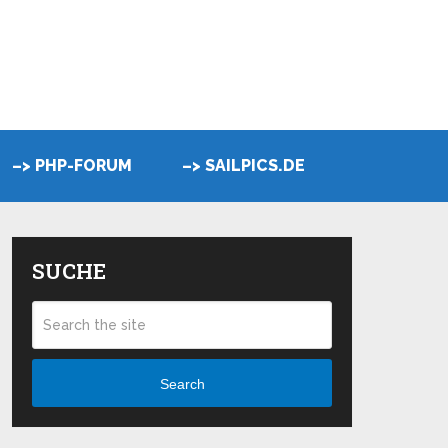
–> PHP-FORUM
–> SAILPICS.DE
SUCHE
Search