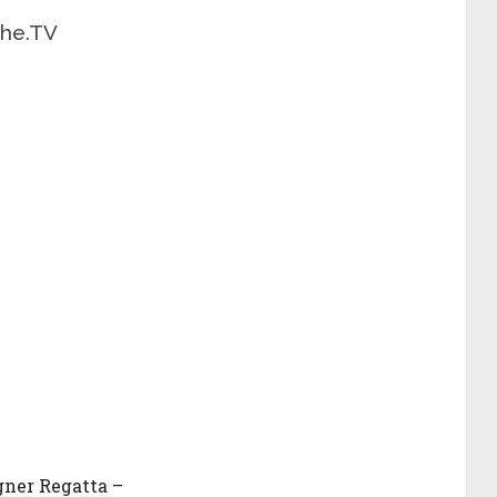
che.TV
ner Regatta –