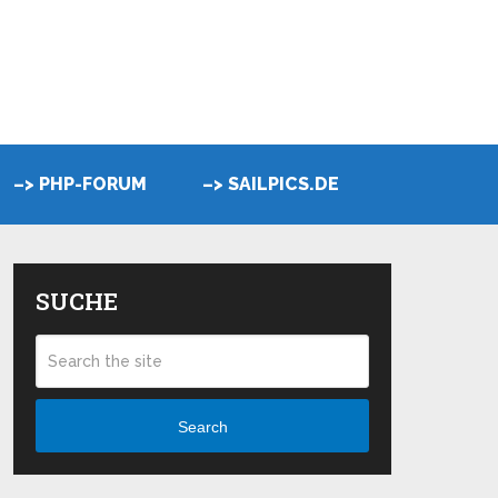
–> PHP-FORUM
–> SAILPICS.DE
SUCHE
Search