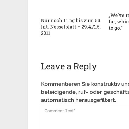
„We’ve ra
Nur noch 1 Tag bis zum 53.
far, whic
Int. Nesselblatt – 29.4./1.5.
to go.“
2011
Leave a Reply
Kommentieren Sie konstruktiv und
beleidigende, ruf- oder geschäft
automatisch herausgefiltert.