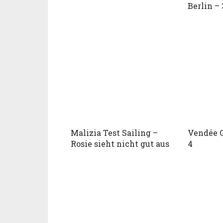
Berlin – 
Malizia Test Sailing –
Vendée G
Rosie sieht nicht gut aus
4