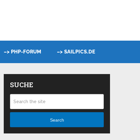
–> PHP-FORUM
–> SAILPICS.DE
SUCHE
Search