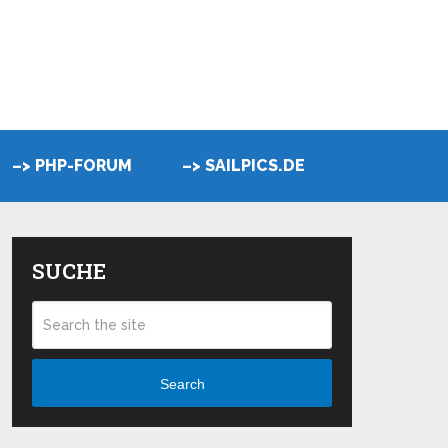
–> PHP-FORUM
–> SAILPICS.DE
SUCHE
Search