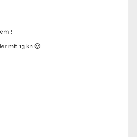
lem !
er mit 13 kn 🙂