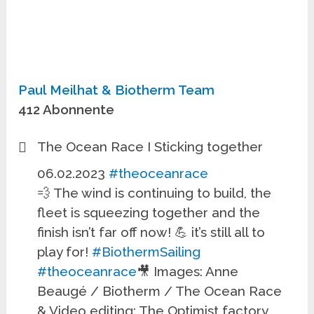
Paul Meilhat & Biotherm Team
412 Abonnente
The Ocean Race I Sticking together
06.02.2023
#theoceanrace
💨 The wind is continuing to build, the
fleet is squeezing together and the
finish isn’t far off now! 💪 it’s still all to
play for!
#BiothermSailing
#theoceanrace
🎥 Images: Anne
Beaugé / Biotherm / The Ocean Race
& Video editing: The Optimist factory