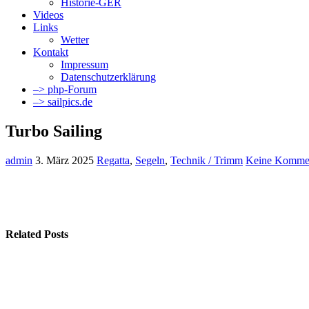
Historie-GER
Videos
Links
Wetter
Kontakt
Impressum
Datenschutzerklärung
–> php-Forum
–> sailpics.de
Turbo Sailing
admin
3. März 2025
Regatta
,
Segeln
,
Technik / Trimm
Keine Komme
Related Posts