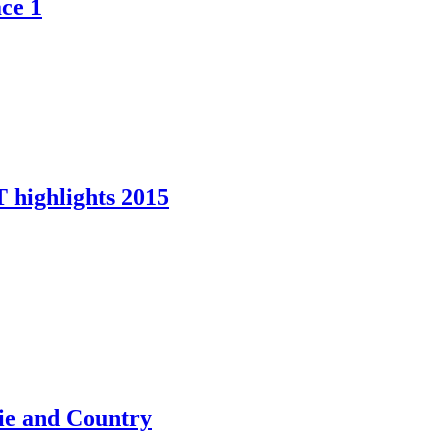
ce 1
ighlights 2015
ie and Country