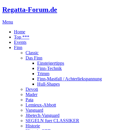
Regatta-Forum.de
Menu
Home
Top ***
Events
Finn
Classic
Das Finn
Einsteigertipps
Finn-Technik
Trimm
Finn-Mastfall / Achterliekspannung
Hull-Shapes
Devoti
Mader
Pata
Lemieux-Abbott
Vanguard
Jibetech-Vanguard
SEGELN fuer CLASSIKER
Historie