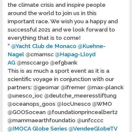
the climate crisis and inspire people
around the world to join us in this
important race. We wish you a happy and
successful 2021 and we look forward to
everything that is to come!
“
@Yacht Club de Monaco
@Kuehne-
Nagel
@cmamsc
@Hapag-Lloyd
AG
@msccargo @efgbank
This is as much a sport event as it is a
scientific voyage in conjunction with our
partners: @geomar @ifremer @max-planck
@unesco_ioc @deutche_meeresstiftung
@oceanops_goos @IocUnesco @WMO
@GOOSocean @foundationprincealbert2
@mammaearthfoundatio @unfcccc
@IMOCA Globe Series
@VendeeGlobeTV