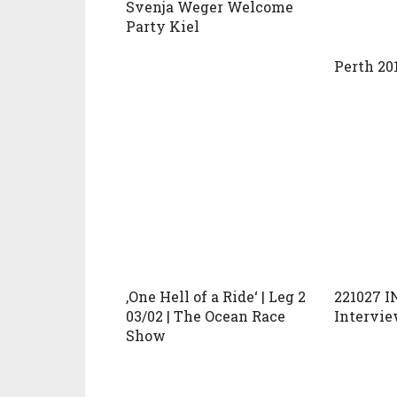
Svenja Weger Welcome
Party Kiel
Perth 201
‚One Hell of a Ride‘ | Leg 2
221027 I
03/02 | The Ocean Race
Intervi
Show