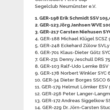
Segelclub Neumünster e.V.
1. GER-198 Erik Schmidt SSV 105,
2. GER-123 Jörg Janhsen WVE 100
3. GER-217 Carsten Niehusen SY
4. GER-188 Michael Klügel SCSZ 
5. GER-248 Eckehard Zülow SVLy 
6. GER-701 Klaus-Dieter Götz SYC
7. GER-231 Denny Jeschull DRS 75
8. GER-103 Ralf-Udo Lemke BSV 
9. GER-178 Norbert Winkler SYC 6
10. GER-34 Dieter Borges SSCO 6
11. GER-179 Helmut Lömker ESV 5
12. GER-256 Peter Langer-Langm
13. GER-172 Andreas Siggelkow S
14. GER-229 Dr. Jörn-Carsten Stu