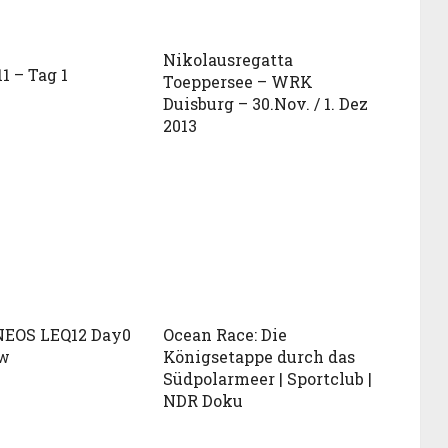
Nikolausregatta
1 – Tag 1
Toeppersee – WRK
Duisburg – 30.Nov. / 1. Dez
2013
NEOS LEQ12 Day0
Ocean Race: Die
ew
Königsetappe durch das
Südpolarmeer | Sportclub |
NDR Doku