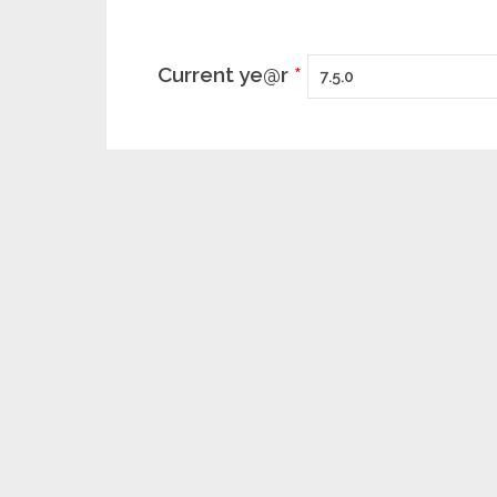
Current ye@r
*