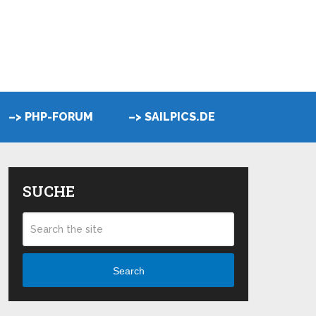
–> PHP-FORUM
–> SAILPICS.DE
SUCHE
Search