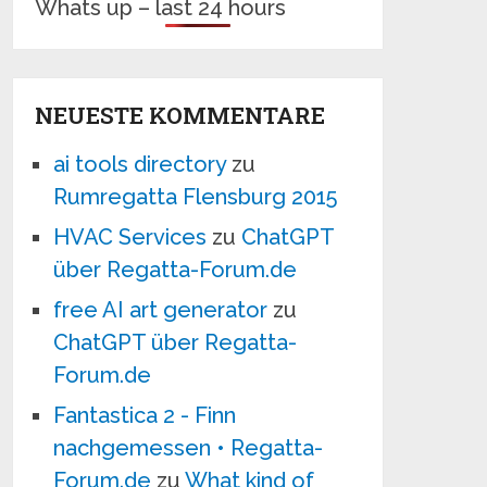
Whats up – last 24 hours
NEUESTE KOMMENTARE
ai tools directory
zu
Rumregatta Flensburg 2015
HVAC Services
zu
ChatGPT
über Regatta-Forum.de
free AI art generator
zu
ChatGPT über Regatta-
Forum.de
Fantastica 2 - Finn
nachgemessen • Regatta-
Forum.de
zu
What kind of