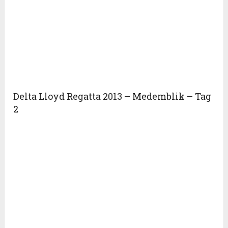
Delta Lloyd Regatta 2013 – Medemblik – Tag
2