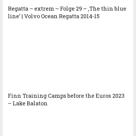
Regatta – extrem – Folge 29 – ‚The thin blue
line‘ | Volvo Ocean Regatta 2014-15
Finn Training Camps before the Euros 2023
– Lake Balaton