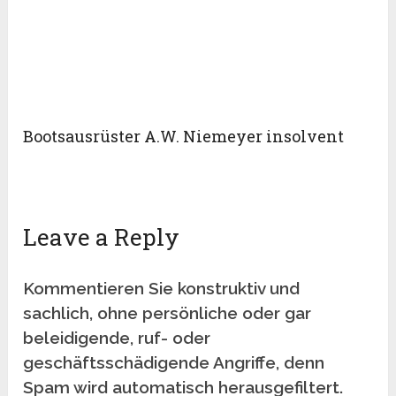
Bootsausrüster A.W. Niemeyer insolvent
Leave a Reply
Kommentieren Sie konstruktiv und
sachlich, ohne persönliche oder gar
beleidigende, ruf- oder
geschäftsschädigende Angriffe, denn
Spam wird automatisch herausgefiltert.