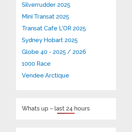
Silverrudder 2025
Mini Transat 2025
Transat Cafe L'OR 2025
Sydney Hobart 2025
Globe 40 - 2025 / 2026
1000 Race
Vendee Arctique
Whats up – last 24 hours