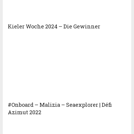
Kieler Woche 2024 – Die Gewinner
#Onboard – Malizia – Seaexplorer | Défi
Azimut 2022