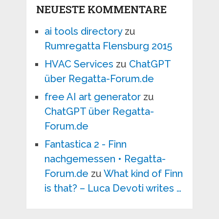
NEUESTE KOMMENTARE
ai tools directory
zu
Rumregatta Flensburg 2015
HVAC Services
zu
ChatGPT
über Regatta-Forum.de
free AI art generator
zu
ChatGPT über Regatta-
Forum.de
Fantastica 2 - Finn
nachgemessen • Regatta-
Forum.de
zu
What kind of Finn
is that? – Luca Devoti writes …