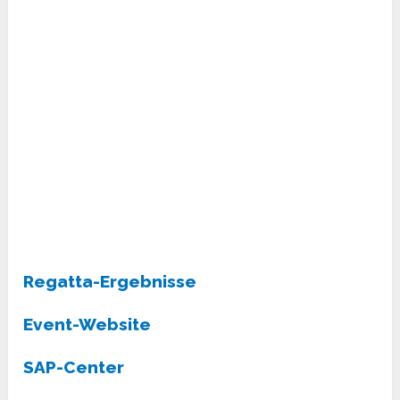
Regatta-Ergebnisse
Event-Website
SAP-Center