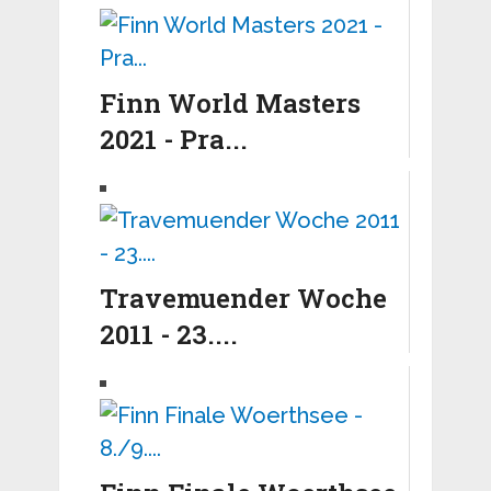
Finn World Masters
2021 - Pra...
Travemuender Woche
2011 - 23....