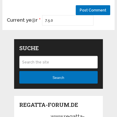
Current ye@r
*
SUCHE
Search
REGATTA-FORUM.DE
www.regatta-