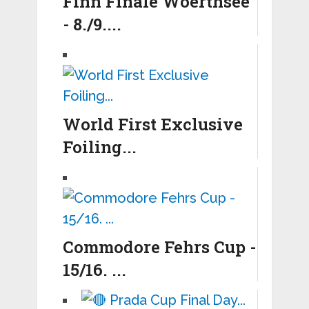
Finn Finale Woerthsee
- 8./9....
World First Exclusive
Foiling...
Commodore Fehrs Cup -
15/16. ...