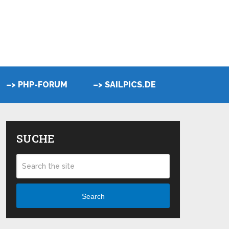
–> PHP-FORUM
–> SAILPICS.DE
SUCHE
Search