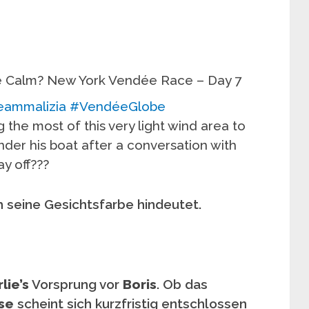
e Calm? New York Vendée Race – Day 7
eammalizia
#VendéeGlobe
 the most of this very light wind area to
under his boat after a conversation with
ay off???
h seine Gesichtsfarbe hindeutet.
lie’s
Vorsprung vor
Boris
. Ob das
sse
scheint sich kurzfristig entschlossen