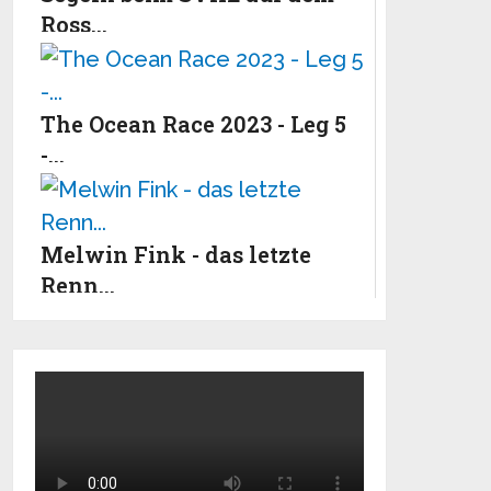
Ross...
The Ocean Race 2023 - Leg 5
-...
Melwin Fink - das letzte
Renn...