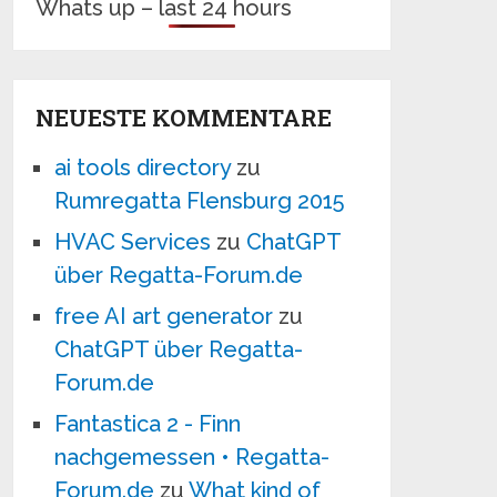
Whats up – last 24 hours
NEUESTE KOMMENTARE
ai tools directory
zu
Rumregatta Flensburg 2015
HVAC Services
zu
ChatGPT
über Regatta-Forum.de
free AI art generator
zu
ChatGPT über Regatta-
Forum.de
Fantastica 2 - Finn
nachgemessen • Regatta-
Forum.de
zu
What kind of