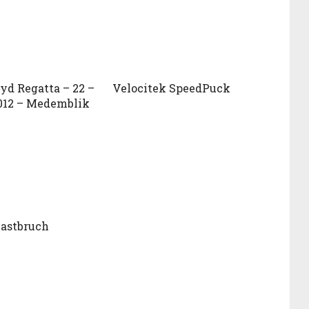
oyd Regatta – 22 –
Velocitek SpeedPuck
012 – Medemblik
astbruch