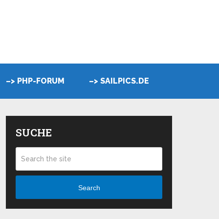
–> PHP-FORUM
–> SAILPICS.DE
SUCHE
Search