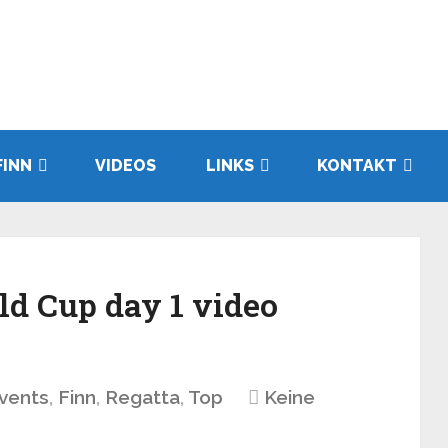
FINN
VIDEOS
LINKS
KONTAKT
old Cup day 1 video
vents
,
Finn
,
Regatta
,
Top
Keine