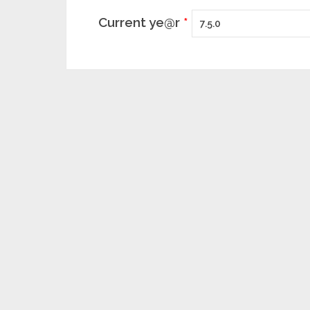
Current ye@r
*