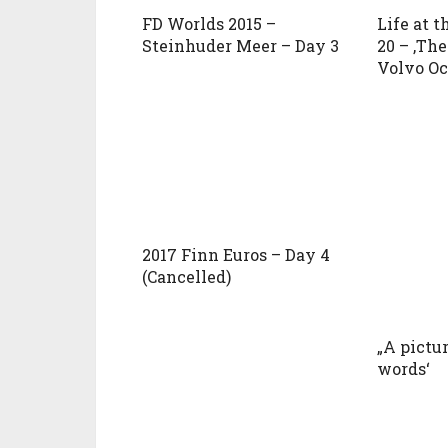
FD Worlds 2015 –
Life at t
Steinhuder Meer – Day 3
20 – ‚The
Volvo Oc
2017 Finn Euros – Day 4
(Cancelled)
„A pictur
words‘