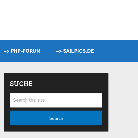
–> PHP-FORUM
–> SAILPICS.DE
SUCHE
Search