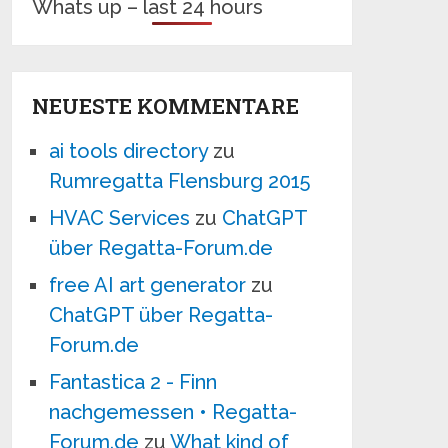
Whats up – last 24 hours
NEUESTE KOMMENTARE
ai tools directory
zu
Rumregatta Flensburg 2015
HVAC Services
zu
ChatGPT
über Regatta-Forum.de
free AI art generator
zu
ChatGPT über Regatta-
Forum.de
Fantastica 2 - Finn
nachgemessen • Regatta-
Forum.de
zu
What kind of