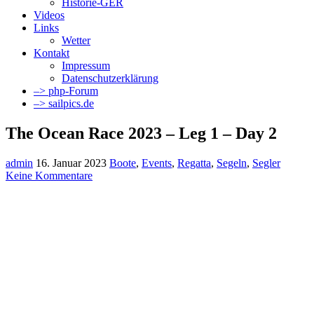
Historie-GER
Videos
Links
Wetter
Kontakt
Impressum
Datenschutzerklärung
–> php-Forum
–> sailpics.de
The Ocean Race 2023 – Leg 1 – Day 2
admin
16. Januar 2023
Boote
,
Events
,
Regatta
,
Segeln
,
Segler
Keine Kommentare