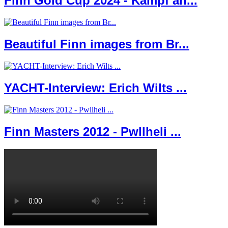
Finn Gold Cup 2024 - Kampf an...
Beautiful Finn images from Br...
YACHT-Interview: Erich Wilts ...
Finn Masters 2012 - Pwllheli ...