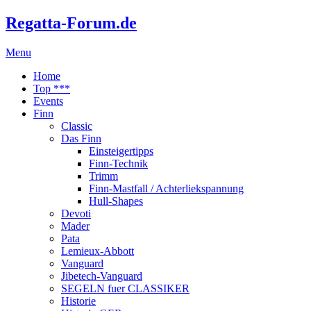
Regatta-Forum.de
Menu
Home
Top ***
Events
Finn
Classic
Das Finn
Einsteigertipps
Finn-Technik
Trimm
Finn-Mastfall / Achterliekspannung
Hull-Shapes
Devoti
Mader
Pata
Lemieux-Abbott
Vanguard
Jibetech-Vanguard
SEGELN fuer CLASSIKER
Historie