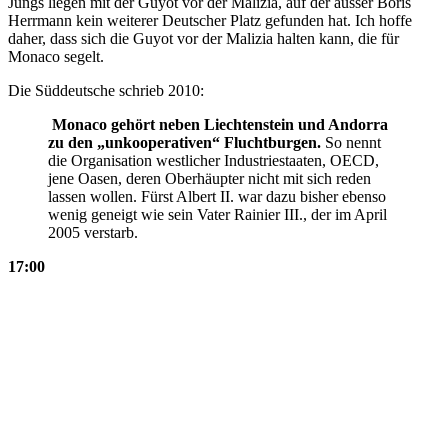
Jungs liegen mit der Guyot vor der Malizia, auf der ausser Boris
Herrmann kein weiterer Deutscher Platz gefunden hat. Ich hoffe
daher, dass sich die Guyot vor der Malizia halten kann, die für
Monaco segelt.
Die Süddeutsche schrieb 2010:
Monaco gehört neben Liechtenstein und Andorra
zu den „unkooperativen“ Fluchtburgen.
So nennt
die Organisation westlicher Industriestaaten, OECD,
jene Oasen, deren Oberhäupter nicht mit sich reden
lassen wollen. Fürst Albert II. war dazu bisher ebenso
wenig geneigt wie sein Vater Rainier III., der im April
2005 verstarb.
17:00