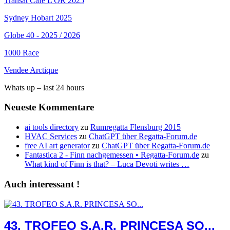
Transat Cafe L'OR 2025
Sydney Hobart 2025
Globe 40 - 2025 / 2026
1000 Race
Vendee Arctique
Whats up – last 24 hours
Neueste Kommentare
ai tools directory
zu
Rumregatta Flensburg 2015
HVAC Services
zu
ChatGPT über Regatta-Forum.de
free AI art generator
zu
ChatGPT über Regatta-Forum.de
Fantastica 2 - Finn nachgemessen • Regatta-Forum.de
zu
What kind of Finn is that? – Luca Devoti writes …
Auch interessant !
43. TROFEO S.A.R. PRINCESA SO...