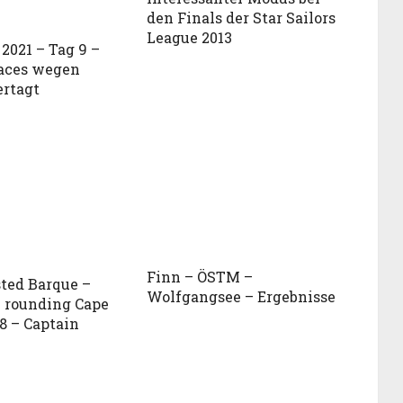
den Finals der Star Sailors
League 2013
2021 – Tag 9 –
aces wegen
ertagt
Finn – ÖSTM –
ted Barque –
Wolfgangsee – Ergebnisse
 rounding Cape
8 – Captain