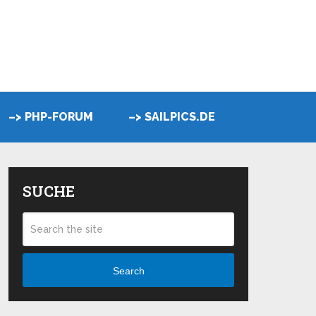
–> PHP-FORUM
–> SAILPICS.DE
SUCHE
Search