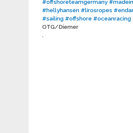
#offshoreteamgermany
#madei
#hellyhansen
#lirosropes
#enda
#sailing
#offshore
#oceanracing
OTG/Diemer
.