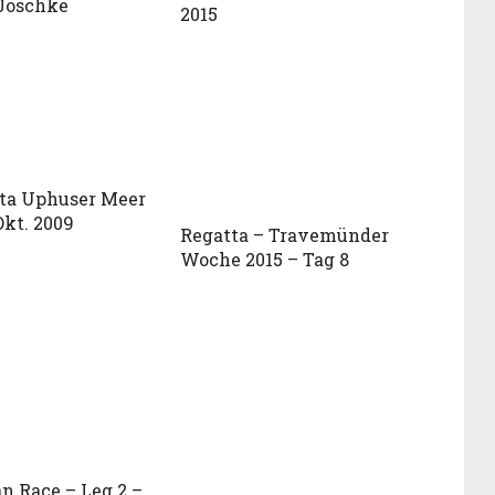
 Joschke
2015
ta Uphuser Meer
Okt. 2009
Regatta – Travemünder
Woche 2015 – Tag 8
n Race – Leg 2 –