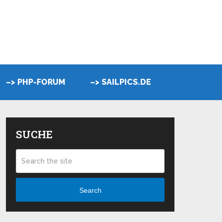
–> PHP-FORUM
–> SAILPICS.DE
SUCHE
Search