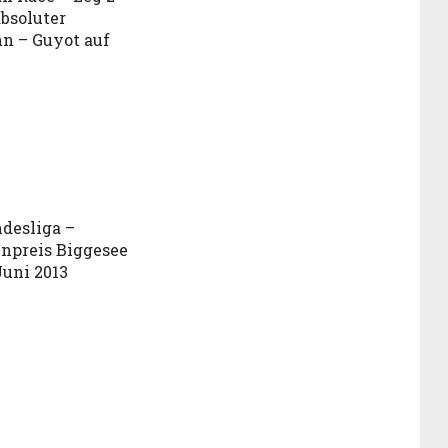
absoluter
n – Guyot auf
desliga –
npreis Biggesee
 Juni 2013