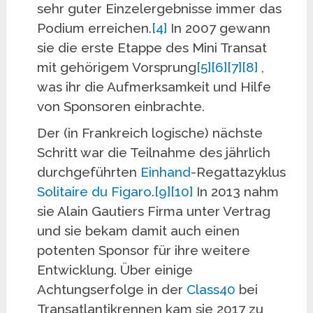
sehr guter Einzelergebnisse immer das
Podium erreichen.
[4]
In 2007 gewann
sie die erste Etappe des Mini Transat
mit gehörigem Vorsprung
[5]
[6]
[7]
[8]
,
was ihr die Aufmerksamkeit und Hilfe
von Sponsoren einbrachte.
Der (in Frankreich logische) nächste
Schritt war die Teilnahme des jährlich
durchgeführten
Einhand
-Regattazyklus
Solitaire du Figaro
.
[9]
[10]
In 2013 nahm
sie Alain Gautiers Firma unter Vertrag
und sie bekam damit auch einen
potenten Sponsor für ihre weitere
Entwicklung. Über einige
Achtungserfolge in der
Class40
bei
Transatlantikrennen kam sie 2017 zu