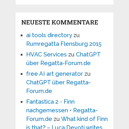
NEUESTE KOMMENTARE
ai tools directory
zu
Rumregatta Flensburg 2015
HVAC Services
zu
ChatGPT
über Regatta-Forum.de
free AI art generator
zu
ChatGPT über Regatta-
Forum.de
Fantastica 2 - Finn
nachgemessen • Regatta-
Forum.de
zu
What kind of Finn
is that? – Luca Devoti writes …